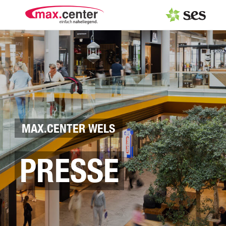
PRESSEAUSSENDUNGEN
MEDIAGALERIE
Fotos
Logos
MAX.CENTER WELS
Pressemappe
PRESSE
PRESSEKONTAKT