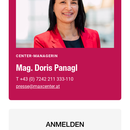
CENTER-MANAGERIN
Mag. Doris Panagl
T +43 (0) 7242 211 333-110
presse@maxcenter.at
ANMELDEN