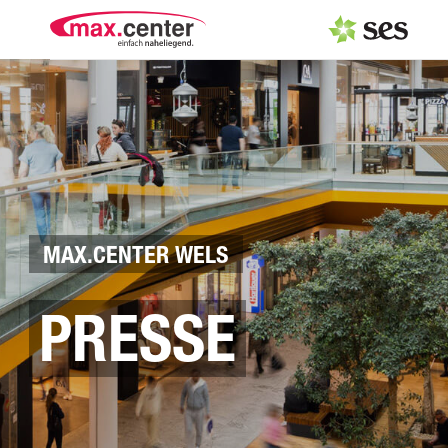
PRESSEAUSSENDUNGEN
Center & Marken
Events
Services
MAX.CENTER WELS
MEDIAGALERIE
PRESSE
PRESSEKONTAKT