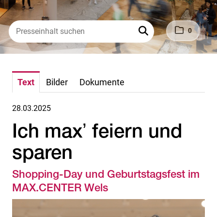
0
Text
Bilder
Dokumente
28.03.2025
Ich maxʼ feiern und
sparen
Shopping-Day und Geburtstagsfest im
MAX.CENTER Wels