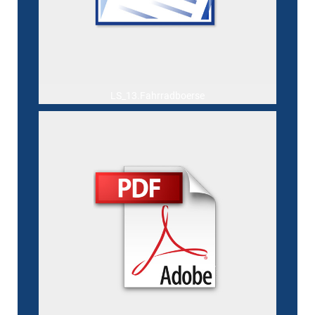
LS_13.Fahrradboerse