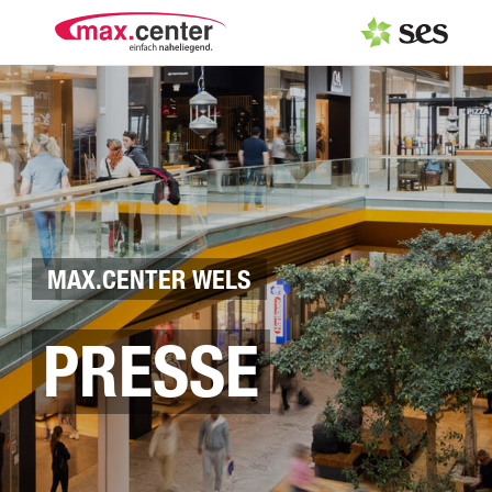
PRESSEAUSSENDUNGEN
Center & Marken
Events
Services
MAX.CENTER WELS
MEDIAGALERIE
PRESSE
PRESSEKONTAKT