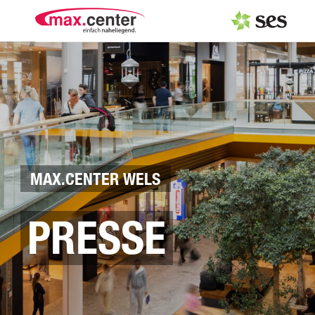
PRESSEAUSSENDUNGEN
Center & Marken
Events
Services
MAX.CENTER WELS
MEDIAGALERIE
PRESSE
PRESSEKONTAKT